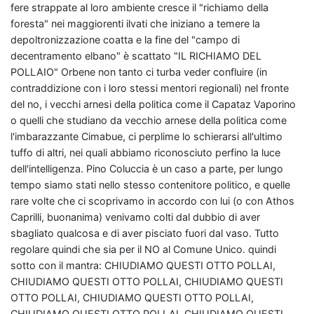
fere strappate al loro ambiente cresce il "richiamo della
foresta" nei maggiorenti ilvati che iniziano a temere la
depoltronizzazione coatta e la fine del "campo di
decentramento elbano" è scattato "IL RICHIAMO DEL
POLLAIO" Orbene non tanto ci turba veder confluire (in
contraddizione con i loro stessi mentori regionali) nel fronte
del no, i vecchi arnesi della politica come il Capataz Vaporino
o quelli che studiano da vecchio arnese della politica come
l'imbarazzante Cimabue, ci perplime lo schierarsi all'ultimo
tuffo di altri, nei quali abbiamo riconosciuto perfino la luce
dell'intelligenza. Pino Coluccia è un caso a parte, per lungo
tempo siamo stati nello stesso contenitore politico, e quelle
rare volte che ci scoprivamo in accordo con lui (o con Athos
Caprilli, buonanima) venivamo colti dal dubbio di aver
sbagliato qualcosa e di aver pisciato fuori dal vaso. Tutto
regolare quindi che sia per il NO al Comune Unico. quindi
sotto con il mantra: CHIUDIAMO QUESTI OTTO POLLAI,
CHIUDIAMO QUESTI OTTO POLLAI, CHIUDIAMO QUESTI
OTTO POLLAI, CHIUDIAMO QUESTI OTTO POLLAI,
CHIUDIAMO QUESTI OTTO POLLAI, CHIUDIAMO QUESTI