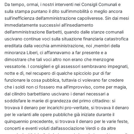
Da tempo, ormai, i nostri interventi nei Consigli Comunali e
sulla stampa puntano il dito sull’immobilità o meglio ancora
sull’inefficienza dell’amministrazione capoliverese. Sin dai mesi
immediatamente successivi all’insediamento
dell’amministrazione Barbetti, quando dalle stanze comunali
uscivano continue voci sulla situazione finanziaria catastrofica
ereditata dalla vecchia amministrazione, noi ,membri della
minoranza Liberi, ci affannavamo a far presente e a
dimostrare che tali voci altro non erano che menzogne
vessatorie. I consiglieri e gli assessori sembravano impegnati,
notte e dì, nel recupero di qualche spicciolo pur di far
funzionare la cosa pubblica, tuttavia ci volevano far credere
che i soldi non ci fossero ma all’improvviso, come per magia,
dal cilindro barbettiano uscivano i denari necessari a
soddisfare le manìe di grandezza del primo cittadino: si
trovava il denaro per incarichi pro–veritate, si trovava il denaro
per le varianti alle opere pubbliche già iniziate durante il
quinquennio precedente, si trovava il denaro per le varie feste,
concerti e eventi voluti dall’associazione Verdi o da altre