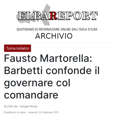
Torna indietro
Fausto Martorella:
Barbetti confonde il
governare col
comandare
Scritto da : Sergio Rossi
Pubblicato in data : venerdì, 25 febbraio 2011