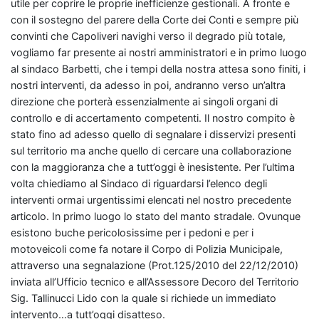
utile per coprire le proprie inefficienze gestionali. A fronte e
con il sostegno del parere della Corte dei Conti e sempre più
convinti che Capoliveri navighi verso il degrado più totale,
vogliamo far presente ai nostri amministratori e in primo luogo
al sindaco Barbetti, che i tempi della nostra attesa sono finiti, i
nostri interventi, da adesso in poi, andranno verso un’altra
direzione che porterà essenzialmente ai singoli organi di
controllo e di accertamento competenti. Il nostro compito è
stato fino ad adesso quello di segnalare i disservizi presenti
sul territorio ma anche quello di cercare una collaborazione
con la maggioranza che a tutt’oggi è inesistente. Per l’ultima
volta chiediamo al Sindaco di riguardarsi l’elenco degli
interventi ormai urgentissimi elencati nel nostro precedente
articolo. In primo luogo lo stato del manto stradale. Ovunque
esistono buche pericolosissime per i pedoni e per i
motoveicoli come fa notare il Corpo di Polizia Municipale,
attraverso una segnalazione (Prot.125/2010 del 22/12/2010)
inviata all’Ufficio tecnico e all’Assessore Decoro del Territorio
Sig. Tallinucci Lido con la quale si richiede un immediato
intervento…a tutt’oggi disatteso.