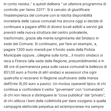
in conto residui..” e quindi delibera “ un ulteriore programma di
controllo per l’anno 2011”. Si è cercato di giustificare
l’inadempienza del comune con la ridotta disponibilità
monetaria delle casse comunali ma ancora oggi si decide di
continuare a pagare affitti di diversi locali adibiti a servizi già
previsti nella nuova struttura del centro polivalente,
trasformato, grazie alla mente lungimirante del Sindaco in
sede del Comune. Si continuano, per fare un esempio, a,
pagare 1300 euro mensili per il fondo sede della Polizia
Municipale oppure…ciliegina sulla torta….il nostro sindaco si
reca a Firenze (alla sede della Regione, presumibilmente) e in
48 ore di permanenza pesa sulle casse comunali la bellezza di
851,00 euro a fronte di altri sindaci e assessori che ogni
qualvolta si recavano in Regione usufruivano della mensa
dell’Ente (6,00 euro a pasto). Un modus operandi tipico di chi
continua a confondere il verbo “governare” con “comandare”,
di chi non riesce a distinguere la “cosa pubblica” dal “privato”,
di chi utilizza i beni della collettività per dare ossigeno a quella
campagna elettorale perpetua ed estemporanea ma sempre