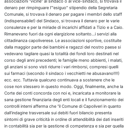
associazioni “vicine” al sindaco o al vice-sindaco, si trovava il
denaro per rimpinguare l’"esiguo" stipendio della Segretaria
Comunale, si trovava il denaro per pagare i membri dello staff
(indispensabile!) del Sindaco, si trovava il denaro per le varie
consulenze e per la miriade di incarichi affidati a Tizio e a Caio.
Rimanevano fuori da ogni elargizione soltanto…i servizi alla
cittadinanza capoliverese. Le associazioni sportive, costituite
dalla maggior parte dei bambini e ragazzi del nostro paese si
vedevano tagliare quasi la totalità dei fondi loro destinati nel
corso degli anni precedenti; le famiglie meno abbienti, i malati,
gli anziani si sono visti ridurre i vari rimborsi, compresi quelli
sui farmaci (secondo il sindaco i vecchietti ne abusavano!!!!)
ecc. ecc. Tuttavia qualcuno continuava a sostenere che le
cose non stessero in questo modo. Oggi, finalmente, anche la
Corte dei conti concorda con noi e, incaricata a monitorare la
sana gestione finanziaria degli enti locali e il funzionamento dei
controlli interni afferma che “il Comune di Capoliveri in quanto
dall’indagine trasversale sui debiti fuori bilancio presenta
sintomi di grave criticità in ordine di attendibilità dei dati inseriti
in contabilità sia per la gestione di competenza e sia per quella