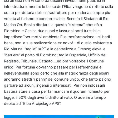
cui all’Elba non vi sono da decenni investimenti pubblici in
infrastrutture, mentre le tasse dell’Elba vengono dirottate sulla
costa per dotarla delle infrastrutture per renderla sempre più
vocata al turismo e concorrenziale. Bene fa il Sindaco di Rio
Marina On. Bosi a ribellarsi a questo “sistema” che: dà a
Piombino e Cecina due nuovi e lussuosi porti turistici e
impedisce “per motivi ambientali” la trasformazione – si badi
bene, non la sua realizzazione ex novo! - di quello esistente a
Rio Marina; “taglia” l’APT e la centralizza a Firenze; eleva le
“barriere” al porto di Piombino; taglia Ospedale, Ufficio del
Registro, Tribunale, Catasto….ed ora vorrebbe il Comune
unico. Per fortuna dovranno passare per i referendum e
nell’eventualità sono certo che alla maggioranza degli elbani
andranno stretti “i panni” del comune unico, che tanto paiono
garbare ad alcuni, ingenui o interessati. Per non indossarli
basterà stare a casa per far mancare il quorum richiesto per
legge: il 50% degli aventi diritto al voto. O aderire a tempo
debito ad “Elba Arcipelago APS”.