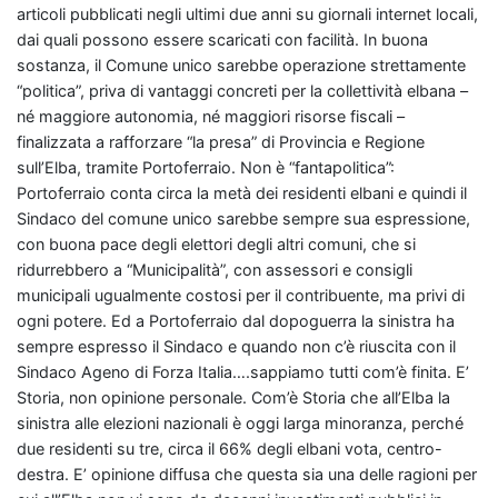
articoli pubblicati negli ultimi due anni su giornali internet locali,
dai quali possono essere scaricati con facilità. In buona
sostanza, il Comune unico sarebbe operazione strettamente
“politica”, priva di vantaggi concreti per la collettività elbana –
né maggiore autonomia, né maggiori risorse fiscali –
finalizzata a rafforzare “la presa” di Provincia e Regione
sull’Elba, tramite Portoferraio. Non è “fantapolitica”:
Portoferraio conta circa la metà dei residenti elbani e quindi il
Sindaco del comune unico sarebbe sempre sua espressione,
con buona pace degli elettori degli altri comuni, che si
ridurrebbero a “Municipalità”, con assessori e consigli
municipali ugualmente costosi per il contribuente, ma privi di
ogni potere. Ed a Portoferraio dal dopoguerra la sinistra ha
sempre espresso il Sindaco e quando non c’è riuscita con il
Sindaco Ageno di Forza Italia….sappiamo tutti com’è finita. E’
Storia, non opinione personale. Com’è Storia che all’Elba la
sinistra alle elezioni nazionali è oggi larga minoranza, perché
due residenti su tre, circa il 66% degli elbani vota, centro-
destra. E’ opinione diffusa che questa sia una delle ragioni per