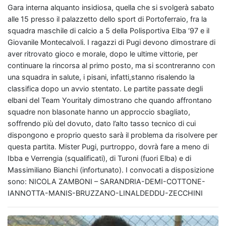
Gara interna alquanto insidiosa, quella che si svolgerà sabato
alle 15 presso il palazzetto dello sport di Portoferraio, fra la
squadra maschile di calcio a 5 della Polisportiva Elba ‘97 e il
Giovanile Montecalvoli. I ragazzi di Pugi devono dimostrare di
aver ritrovato gioco e morale, dopo le ultime vittorie, per
continuare la rincorsa al primo posto, ma si scontreranno con
una squadra in salute, i pisani, infatti,stanno risalendo la
classifica dopo un avvio stentato. Le partite passate degli
elbani del Team Youritaly dimostrano che quando affrontano
squadre non blasonate hanno un approccio sbagliato,
soffrendo più del dovuto, dato l’alto tasso tecnico di cui
dispongono e proprio questo sarà il problema da risolvere per
questa partita. Mister Pugi, purtroppo, dovrà fare a meno di
Ibba e Verrengia (squalificati), di Turoni (fuori Elba) e di
Massimiliano Bianchi (infortunato). I convocati a disposizione
sono: NICOLA ZAMBONI – SARANDRIA-DEMI-COTTONE-
IANNOTTA-MANIS-BRUZZANO-LINALDEDDU-ZECCHINI