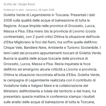
Scritto da : Sergio Rossi
Pubblicato in data : domenica, 06 luglio 2008
Goletta Verde di Legambiente in Toscana. Presentati i dati 2008 sulla qualità delle acque di balneazione di tutta la Regione. Acque limpide nelle province di Grosseto, Lucca, Massa e Pisa. Elba meno blu la provincia di Livorno (costa continentale), con 2 punti critici Ottima la situazione dell’Isola d’Elba Migliorano le foci dei fiumi, ma soffre quella dell’Arno. Cinque Vele, Bandiere Nere, Ambiente e Turismo Sostenibile. I temi caldi dei prossimi appuntamenti toscani di Goletta Verde. Buona la qualità delle acque toscane delle province di Grosseto, Lucca, Massa e Pisa. Resta inquinata la foce dell’Arno ed emergono alcune criticità a Livorno e provincia. Ottima la situazione riscontrata all’isola d’Elba. Goletta Verde, la campagna di Legambiente realizzata con il contributo di Vodafone Italia e Italgest Mare e la collaborazione del Ministero dell’Ambiente e tutela del territorio e del mare, ha presentato questa mattina in conferenza stampa i risultati sulle analisi delle acque di balneazione di tutta la Toscana, isole comprese. Come di consueto Goletta Verde viene accompagnata da terra dal laboratorio mobile dei biologi del Cigno Verde che, oltre ai parametri previsti dalla legge italiana, il Dpr 470/82, analizzano anche gli Escherichia Coli, microrganismi che vivono esclusivamente nell’intestino umano, nuovo termine di riferimento della direttiva europea poiché sono sintomo puntuale di inquinamento antropico. A presentare l’istantanea scattata alle acque di balneazione del Tirreno Centrale erano presenti Lucia Venturi, Segreteria nazionale Legambiente, e Piero Baronti, Presidente Legambiente Toscana. La fotografia dell’ecosistema mare consegnata dalle analisi microbiologiche delle acque toscane mette a fuoco una situazione nell’insieme positiva. Sono molte, oltre trenta, infatti, le località pienamente in regola, che non presentano inquinamento batterico oltre i limiti di legge. Complessivamente su un totale di 37 punti balenabili campionati, due sono risultati gravemente inquinati, entrambi in provincia di Livorno. Questo territorio, che da solo totalizza la metà dei campionamenti effettuati in Toscana, presenta acque cristalline in 17 dei 19 dei punti analizzati. La pecora nera è Livorno città, insieme a Rosignano Marina. Anche questa volta a far schizzare alle stelle la concentrazione di agenti microbiologici inquinanti sono gli Escherichia Coli, ossia la cattiva depurazione delle acque di scarico. Bene, invece, la costa dell’isola d’Elba e tutti i punti campionati delle province di Massa, Lucca, Pisa e Grosseto. Per quanto riguarda i cinque prelievi effettuati alle foci di fiumi, solo uno – l’Arno - risulta gravemente inquinato. “I dati sulla qualità delle acque toscane sono piuttosto buoni. Preoccupanti solo i risultati delle analisi a Livorno città e a Rosignano Marina, che dimostrano quanto sia importante un maggiore controllo della depurazione e, viceversa, quanto siano impattanti per l’ambiente gli scarichi illegali. – Ha commentato Piero Baronti, Presidente Legambiente Toscana – Ultima nota: siamo molto contenti per la situazione emersa dal monitoraggio delle foci dei fiumi. Segno che qualcosa nella giusta direzione si sta facendo”. A sorpresa, infatti, mostrano acque pulite e con una concentrazione di batteri entro i limiti di legge le foci dei fiumi Calambrone, Cecina, Albegna e Ombrone. Un dato importante e incoraggiante, indicatore di buona depurazione. “Se possibile, questi risultati positivi sulle foci, per definizione non balenabili, evidenziano maggiormente la preoccupazione per l’altissima concentrazione di Escherichia Coli rilevati a Livorno città e a Rosignano Marina, punti dove invece è consentita la balneazione. La fotografia scattata alle acque marine della Toscana da Goletta Verde non ci lascia quindi pienamente soddisfatti e ci auguriamo che le nuove criticità emerse siano da stimolo per promuovere una maggiore attenzione alla tutela delle nostre coste. Va tenuto ben presente, infine – ha concluso Lucia Venturi, Segreteria Nazionale Legambiente – che le analisi delle acque di balneazione che effettuiamo con Goletta Verde, forniscono un’istantanea relativa al momento del prelievo. Non vogliamo quindi sostituirci al ruolo delle autorità competenti.” I RISULTATI DELLE ANALISI DI GOLETTA VERDE 2008 PROVINCIA COMUNE LOCALITÀ PUNTO GIUDIZIO (vedi legenda: in ordine di qualità decrescente da una a quattro *) MS Carrara Marina di Carrara Bagni "Stella Del Mare" * MS Marina Di Massa Bagni "MAURO" * LU Forte Dei Marmi Bagni "BONACCIA" * LU Marina Di Pietrasanta Bagni "ROMA" (civ. n. 94) * LU Lido di Camaione Bagno "IMPERIALE" * LU Viareggio Bagni "IMPERIA" via Giosuè Carducci, davanti hotel Excelsior * PI Pisa Tirrenia Bagni "NETTUNO" * LI Livorno 50 metri a sud della terrazza del lungomare di viale Italia **** LI Rosignano Marina Lungomare Monte alla Rena 100 metri a sud del porto turistico **** LI Bibbona Marina di Bibbona bar "la pineta" * LI San Vincenzo Bagni Venere via Piemonte * LI Piombino Calamoresca Spiaggia Libera * LI Capoliveri Lacuna Spiaggia Libera davanti camping "Lacona". * LI Marciana Marina Procchio Spiaggia Libera * LI Marciana Marina La Fenicia Spiaggia Libera c/o Bar "Capo Nord" * LI Marciana S. Andrea Spiaggia Libera c/o Bar "Il Gabbiano" * LI Campo Nell'Elba Cavoli Spiaggia Libera * LI Marina di Campo Bagni "CAPRICCIO" * LI Marina Di Campo** Spiaggi hotel Montecristo * LI Capoliveri Spiaggia "Innamorata" * LI Porto Azzurro Spiaggia verde, a dx del ristorante "la lanterna" * LI Rio Marina Cavo Spiaggia Capo Castello (Frugoso) * LI Portoferraio Bagnaia Spiaggia Libera fronte bar "Le Palme". * LI Rio Nell'ELBA Nisporto Spiaggia Libera GR Follonica Spiaggia Libera presso ristorante "Parrini" * GR Pescaia Punta Ala Spiaggia Camping "Punta Ala" * GR Follonica Ferriere Spiaggia Libera a destra del fiume. Torrente Petraia. * GR Capalbio Spiaggia macchiatonda * GR Ansedonia La Feniglia Spiaggia La Tagliata * GR Monte Argentario Pozzarello Porto S.Stefano, fronte hotel "Baia d'Argento" * GR Orbetello Feniglia Bartolini Stabilimento "Da Braccio" * GR Talamone Bagno "Delle Donne" * GR Marina di Grosseto Spaggia libera tra gli stabilimenti "Nettuno" e "La Vela" * GR Isola del Giglio Porto Spiaggia "Le Cannelle" fronte ristorante pizzeria "le Cannelle" * GR Isola del Giglio Spiaggia Arenelle * GR Isola del Giglio Campese Spiaggia di fronte la torre ** GR Isola del Giglio Porto Spiaggia a destra del porto * PUNTI DI PRELIEVO: FOCI DEI FIUMI PROVINCIA COMUNE LOCALITÀ PUNTO GIUDIZIO PI Pisa Marina di Pisa Foce Arno **** LI Livorno Calabrone Foce Calambrone * LI Marina Di Cecina Foce Cecina * GR Albinia Foce Albegna * GR Marina Di Alberese Foce Ombrone * LEGENDA * NON INQUINATO = tutti i parametri DPR 470/82 entro i limiti e Escherichia Coli compreso tra 250 e 500 ufc/100 ml ** LEGGERMENTE INQUINATO = almeno 1 parametro DPR 470/82 fuori dai limiti e/o Escherichia Coli > di 500 ufc/100 ml *** INQUINATO = 1 o più parametri DPR 470/82 oltre 5 volte superiore rispetto al limite e/o Escherichia Coli >di 500 ufc/100 ml **** FORTEMENTE INQUINATO = 1o più parametri DPR 470/82almeno 10 volte superiori ai limiti e/o Escherichia Coli > 500 ufc/100 ml. Limiti Dpr 470/82 Coliformi fecali: 100 Unità Formanti Colonia in 100 millilitri (100 Ufc/100 ml), Streptococchi fecali alias Enterococchi intestinali: 100 Unità Formanti Colonia in 100 millilitri (100 Ufc/100 ml), Ossigeno disciolto, % di saturazione : 70-120. Limiti per Escherichia Coli proposti dalla nuova direttiva europea sulle acque di balneazione (2006/7/CE)* *=Con valori superiori a 500 UFC/100 ml il giudizio è di acque di scarsa qualità. Le campagne a bordo di Goletta Verde 2008 Goletta Verde del Mediterraneo – Profondo Blu Per un mare di pace, parchi e cooperazione Per il quinto anno Goletta Verde naviga anche in acque internazionali insieme a Profondo Blu, il progetto realizzato con il contributo del Ministero dell’Ambiente e della Tutela del Territorio e del Mare. Istria, Croazia, Albania, Grecia, Malta, Corsica: questi i paesi toccati da Goletta Verde del Mediterraneo che concluderà il suo viaggio a Barcellona, in occasione del IV Congresso Mondiale per la conservazione della natura (5-14 ottobre). Mare Nostrum: crocevia d’acqua che sappia unire popoli e paesi nella salvaguardia dell’ambiente. ZoomMARE - Il bello e il brutto del mare e delle coste italiane È il concorso fotografico a bordo Di Goletta Verde, indetto da Legambiente e Panasonic. Partecipare è semplice e online: basta inviare due foto, due scatti che sappiano esaltare con creatività lo sviluppo sostenibile e denunciare i casi di degrado del nostro ecosistema costiero. Regolamento e premi su www.legambiente.eu/zoommare EcomarEtona È una corsa a tappe, a iscrizione libera, organizzata da Ecoevents e Goletta Verde, che seguirà il tour ambientalista lungo la costa tirrenica. Più di 1.000 km e 76 tappe per coniugare lo sport con l’ambiente, per raccogliere testimonianze dalla costa, mettendo in luce e documentando i fattori degrado e le eccellenze del nostro patrimonio costiero. www.ecomaretona.it SEAPASS È un progetto transfrontaliero che incoraggia la tutela degli ecosistemi marini e costieri promuovendo una nautica da diporto sostenibile nel Mediterraneo. Prevede infatti l’installazione a Patrasso (Grecia) e Otranto (Italia) di campi di ormeggi che hanno un basso impatto sui fondali e che grazie a sistemi telematici sono in grado di regolamentare il traffico marittimo. Il progetto è promosso dalla Regione Puglia in collaborazione con l’ADEP di Patrasso, il Comune di Otranto e il CoNiSMa e finanziato dal Programma di Iniziativa Comun