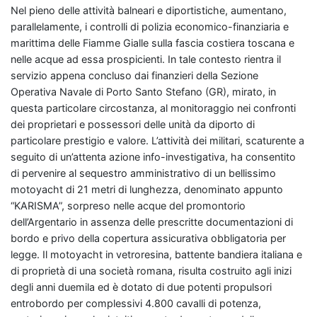
Nel pieno delle attività balneari e diportistiche, aumentano,
parallelamente, i controlli di polizia economico-finanziaria e
marittima delle Fiamme Gialle sulla fascia costiera toscana e
nelle acque ad essa prospicienti. In tale contesto rientra il
servizio appena concluso dai finanzieri della Sezione
Operativa Navale di Porto Santo Stefano (GR), mirato, in
questa particolare circostanza, al monitoraggio nei confronti
dei proprietari e possessori delle unità da diporto di
particolare prestigio e valore. L’attività dei militari, scaturente a
seguito di un’attenta azione info-investigativa, ha consentito
di pervenire al sequestro amministrativo di un bellissimo
motoyacht di 21 metri di lunghezza, denominato appunto
“KARISMA”, sorpreso nelle acque del promontorio
dell’Argentario in assenza delle prescritte documentazioni di
bordo e privo della copertura assicurativa obbligatoria per
legge. Il motoyacht in vetroresina, battente bandiera italiana e
di proprietà di una società romana, risulta costruito agli inizi
degli anni duemila ed è dotato di due potenti propulsori
entrobordo per complessivi 4.800 cavalli di potenza,