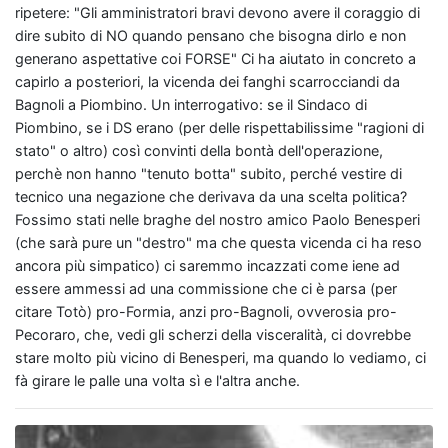
ripetere: "Gli amministratori bravi devono avere il coraggio di
dire subito di NO quando pensano che bisogna dirlo e non
generano aspettative coi FORSE" Ci ha aiutato in concreto a
capirlo a posteriori, la vicenda dei fanghi scarrocciandi da
Bagnoli a Piombino. Un interrogativo: se il Sindaco di
Piombino, se i DS erano (per delle rispettabilissime "ragioni di
stato" o altro) così convinti della bontà dell'operazione,
perchè non hanno "tenuto botta" subito, perché vestire di
tecnico una negazione che derivava da una scelta politica?
Fossimo stati nelle braghe del nostro amico Paolo Benesperi
(che sarà pure un "destro" ma che questa vicenda ci ha reso
ancora più simpatico) ci saremmo incazzati come iene ad
essere ammessi ad una commissione che ci è parsa (per
citare Totò) pro-Formia, anzi pro-Bagnoli, ovverosia pro-
Pecoraro, che, vedi gli scherzi della visceralità, ci dovrebbe
stare molto più vicino di Benesperi, ma quando lo vediamo, ci
fà girare le palle una volta sì e l'altra anche.