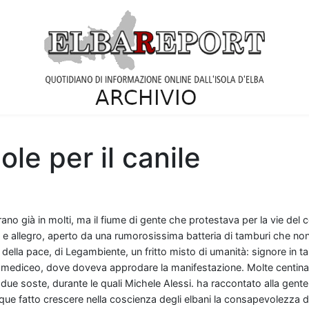
ole per il canile
erano già in molti, ma il fiume di gente che protestava per la vie d
o e allegro, aperto da una rumorosissima batteria di tamburi che no
e della pace, di Legambiente, un fritto misto di umanità: signore in t
 mediceo, dove doveva approdare la manifestazione. Molte centinaia 
ue soste, durante le quali Michele Alessi. ha raccontato alla gente, i
que fatto crescere nella coscienza degli elbani la consapevolezza di