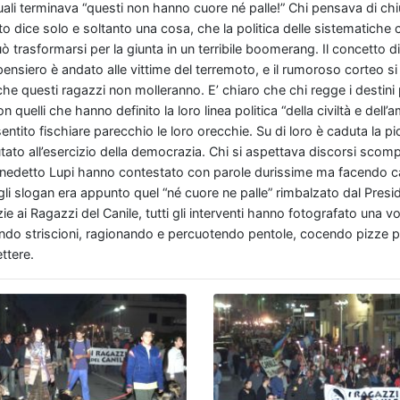
quali terminava “questi non hanno cuore né palle!” Chi pensava di ch
 dice solo e soltanto una cosa, che la politica delle sistematiche c
 trasformarsi per la giunta in un terribile boomerang. Il concetto d
ensiero è andato alle vittime del terremoto, e il rumoroso corteo s
 che questi ragazzi non molleranno. E’ chiaro che chi regge i destini p
quelli che hanno definito la loro linea politica “della civiltà e dell’
ito fischiare parecchio le loro orecchie. Su di loro è caduta la pio
to all’esercizio della democrazia. Chi si aspettava discorsi scompo
Benedetto Lupi hanno contestato con parole durissime ma facendo ca
egli slogan era appunto quel “né cuore ne palle” rimbalzato dal Presi
zie ai Ragazzi del Canile, tutti gli interventi hanno fotografato una vo
gnando striscioni, ragionando e percuotendo pentole, cocendo pizze 
ettere.