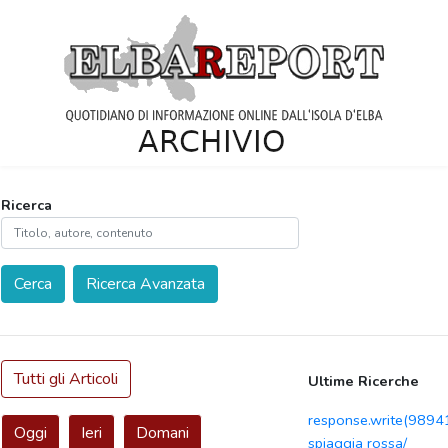
Ricerca
Cerca
Ricerca Avanzata
Tutti gli Articoli
Ultime Ricerche
response.write(989
Oggi
Ieri
Domani
spiaggia rossa/