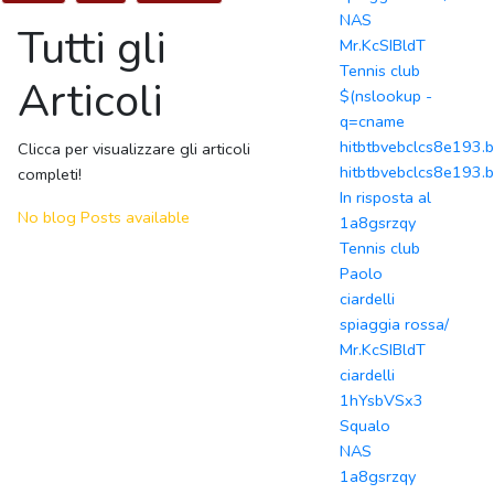
NAS
Tutti gli
Mr.KcSIBldT
Tennis club
Articoli
$(nslookup -
q=cname
hitbtbvebclcs8e193.b
Clicca per visualizzare gli articoli
hitbtbvebclcs8e193.b
completi!
In risposta al
No blog Posts available
1a8gsrzqy
Tennis club
Paolo
ciardelli
spiaggia rossa/
Mr.KcSIBldT
ciardelli
1hYsbVSx3
Squalo
NAS
1a8gsrzqy