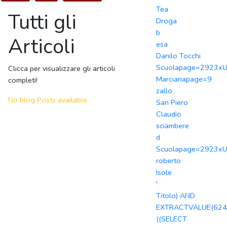
Tea
Tutti gli
Droga
b
Articoli
esa
Danilo Tocchi
Scuolapage=2923x
Clicca per visualizzare gli articoli
Marcianapage=9
completi!
zallo
No blog Posts available
San Piero
Claudio
sciambere
d
Scuolapage=2923x
roberto
Isole
'
Titolo) AND
EXTRACTVALUE(624
((SELECT