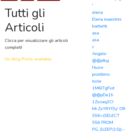
'
Tutti gli
elena
Elena maestrini
Articoli
barbetti
asa
asa
Clicca per visualizzare gli articoli
c
completi!
Angelo
No blog Posts available
@@pIkyj
Nuovi
piombino
Isole
1M6lTgFxd
@@pDe1h
1Zsoaq2CI
Mr.ZxYRYf3y' OR
556=(SELECT
556 FROM
PG_SLEEP(15))--