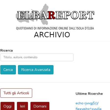
Ricerca
Cerca
Ricerca Avanzata
Tutti gli Articoli
Ultime Ricerche
echo rjvvgj$()/
Oggi
Ieri
Domani
fiexve/nz^xyu||a