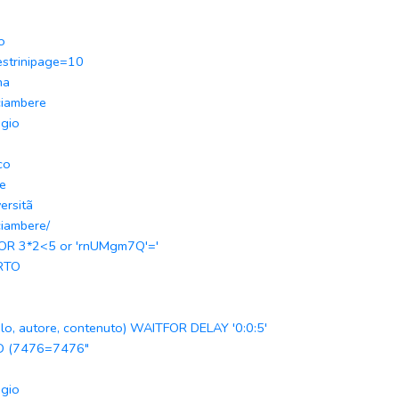
n
o
strinipage=10
na
ciambere
gio
co
e
versitã
ciambere/
 OR 3*2<5 or 'rnUMgm7Q'='
RTO
olo, autore, contenuto) WAITFOR DELAY '0:0:5'
D (7476=7476"
gio