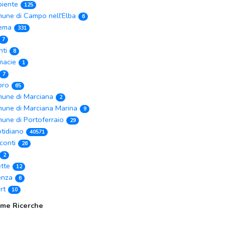
iente
125
une di Campo nell'Elba
6
ema
331
7
nti
8
macie
1
7
ibro
65
une di Marciana
2
une di Marciana Marina
9
une di Portoferraio
29
tidiano
40571
conti
26
2
ette
12
enza
6
rt
10
ime Ricerche