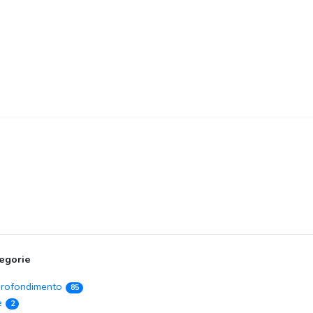
egorie
rofondimento
85
e
2