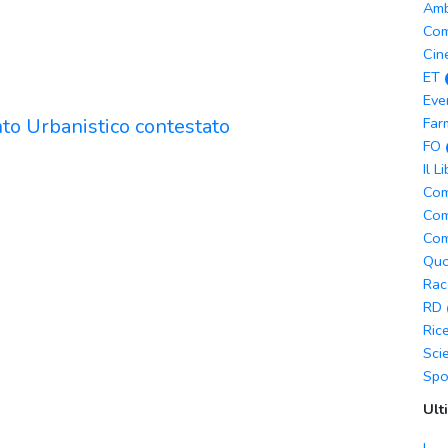
Amb
Com
Cin
ET
Eve
nto Urbanistico contestato
Far
FO
Il L
Com
Com
Com
Quo
Rac
RD
Ric
Sci
Spo
Ult