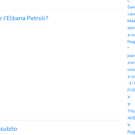
L
Sa
cav
 l’Elbana Petroli?
Mae
ele
a s
Rag
"
par
zon
uni
a s
-1'
PO
X
tr
Tit
AN
tr
 subito
Rag