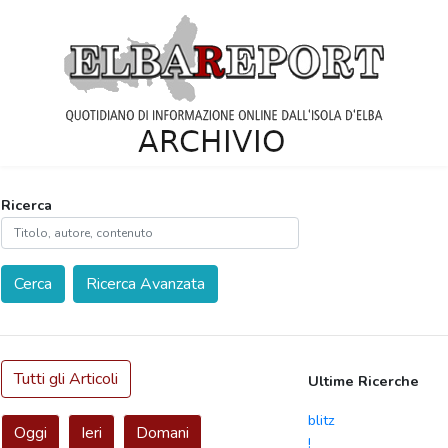
Ricerca
Cerca
Ricerca Avanzata
Tutti gli Articoli
Ultime Ricerche
blitz
Oggi
Ieri
Domani
!