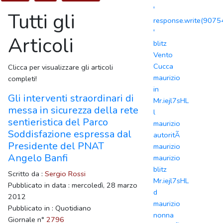
'
Tutti gli
response.write(907
'
Articoli
blitz
Vento
Cucca
Clicca per visualizzare gli articoli
maurizio
completi!
in
Gli interventi straordinari di
Mr.iejl7sHL
messa in sicurezza della rete
l
sentieristica del Parco
maurizio
Soddisfazione espressa dal
autoritÃ
Presidente del PNAT
maurizio
Angelo Banfi
maurizio
blitz
Scritto da :
Sergio Rossi
Mr.iejl7sHL
Pubblicato in data : mercoledì, 28 marzo
d
2012
maurizio
Pubblicato in : Quotidiano
nonna
Giornale n°
2796