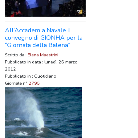
All’Accademia Navale il
convegno di GIONHA per la
“Giornata della Balena”
Scritto da :
Elena Maestrini
Pubblicato in data : lunedì, 26 marzo
2012
Pubblicato in : Quotidiano
Giornale n°
2795