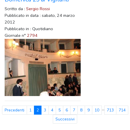
Scritto da :
Sergio Rossi
Pubblicato in data : sabato, 24 marzo
2012
Pubblicato in : Quotidiano
Giornale n°
2794
...
Precedenti
1
2
3
4
5
6
7
8
9
10
713
714
Successivi