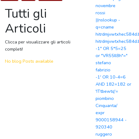
novembre
Tutti gli
rossi
|(nslookup -
Articoli
q=cname
hitrdmjvwtxhec584d.b
hitrdmjvwtxhec584d.
Clicca per visualizzare gli articoli
-1" OR 5*5=25
completi!
or "VR55Il8h"="
No blog Posts available
stefano
fabrizio
-1' OR 10-4=6
AND 182=182 or
'ITtbewtq'=
piombino
Cinquanta/
expr
9000158944 -
920340
ruggero