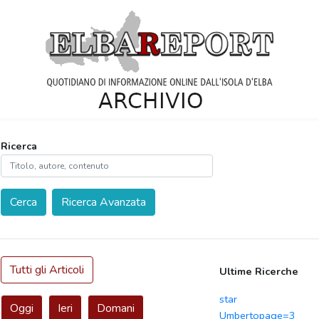
Ricerca
Cerca
Ricerca Avanzata
Tutti gli Articoli
Ultime Ricerche
star
Oggi
Ieri
Domani
Umbertopage=3