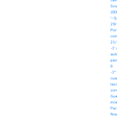
cast
Sci
(SE
'~')
29/
Por
com
21/
-1'
aut
pao
6
-1"
cua
lac
zon
Gua
inc
Pac
fina