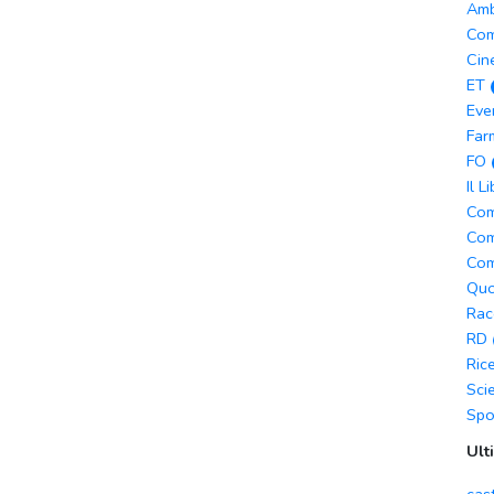
Amb
Com
Cin
ET
Eve
Far
FO
Il L
Com
Com
Com
Quo
Rac
RD
Ric
Sci
Spo
Ult