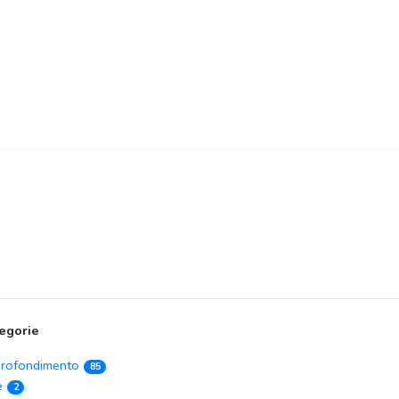
egorie
rofondimento
85
e
2