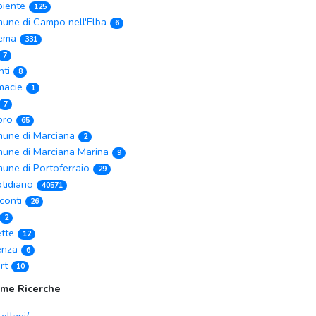
iente
125
une di Campo nell'Elba
6
ema
331
7
nti
8
macie
1
7
ibro
65
une di Marciana
2
une di Marciana Marina
9
une di Portoferraio
29
tidiano
40571
conti
26
2
ette
12
enza
6
rt
10
ime Ricerche