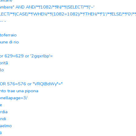
ellani/
ambere" AND AND/**/1082/**/IN/**/(SELECT/**/('~'
LECT/**/(CASE/**/WHEN/**/(1082=1082)/**/THEN/**/'1'/**/ELSE/**/'0'/**
)-- -
toferraio
une di rio
 or 629=629 or '2gqxrlbp'=
oritã
lo
 OR 576=576 or "VRQlBdWy"="
nto trae una pipona
onellapage=3/
e
rdia
endi
aelmo
li