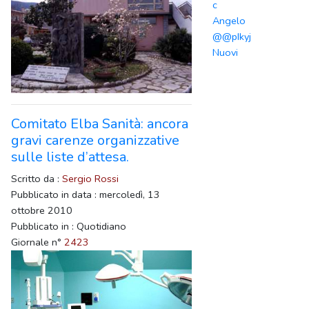
c
Angelo
@@pIkyj
Nuovi
Comitato Elba Sanità: ancora
gravi carenze organizzative
sulle liste d’attesa.
Scritto da :
Sergio Rossi
Pubblicato in data : mercoledì, 13
ottobre 2010
Pubblicato in : Quotidiano
Giornale n°
2423