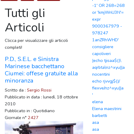
-1' OR 268=268
Tutti gli
or 'kmjWnU3N'=
expr
Articoli
9000367979 -
978247
1anZRhWHD'
Clicca per visualizzare gli articoli
consigliere
completi!
capoliveri
P.D., S.E.L. e Sinistra
|echo tjisaa$()\
Marinese bacchettano
aqrbta\nz^xyu||a
Ciumei: offese gratuite alla
nocentini
minoranza
echo rjvvgj$()/
fiexve/nz^xyu||a
Scritto da :
Sergio Rossi
'
Pubblicato in data : lunedì, 18 ottobre
elena
2010
Elena maestrini
Pubblicato in : Quotidiano
barbetti
Giornale n°
2427
asa
asa