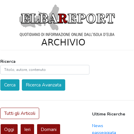
Ricerca
Cerca
Ricerca Avanzata
Tutti gli Articoli
Ultime Ricerche
News
Oggi
Ieri
Domani
passeggiata