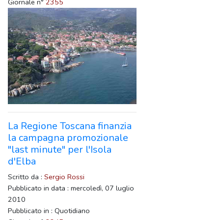
Giornale n°
2355
La Regione Toscana finanzia
la campagna promozionale
"last minute" per l'Isola
d'Elba
Scritto da :
Sergio Rossi
Pubblicato in data : mercoledì, 07 luglio
2010
Pubblicato in : Quotidiano