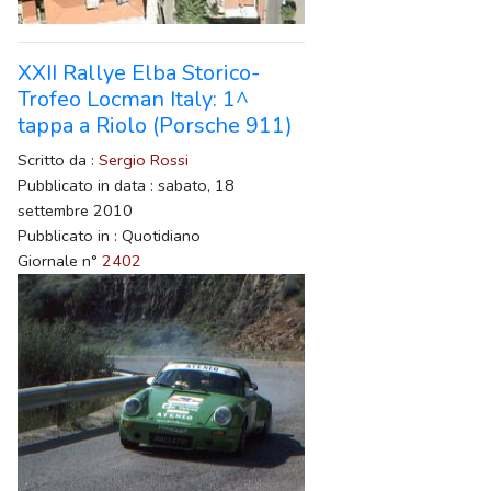
XXII Rallye Elba Storico-
Trofeo Locman Italy: 1^
tappa a Riolo (Porsche 911)
Scritto da :
Sergio Rossi
Pubblicato in data : sabato, 18
settembre 2010
Pubblicato in : Quotidiano
Giornale n°
2402