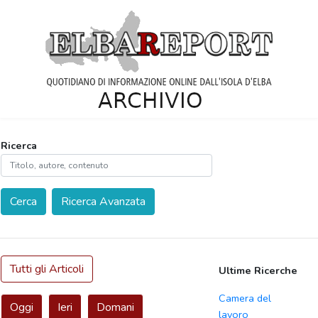
Ricerca
Cerca
Ricerca Avanzata
Tutti gli Articoli
Ultime Ricerche
Camera del
Oggi
Ieri
Domani
lavoro