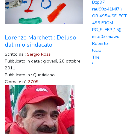
Dzp97
raul'Xtp41MJ7')
OR 495=(SELECT
495 FROM
PG_SLEEP(15))--
mr.o0xkmawu
Lorenzo Marchetti: Deluso
Roberto
dal mio sindacato
lucio
Scritto da :
Sergio Rossi
The
Pubblicato in data : giovedì, 20 ottobre
"
2011
Pubblicato in : Quotidiano
Giornale n°
2709