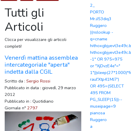
2_
Tutti gli
PORTO
Mr.iJ53diq3
Articoli
Ruggero
|(nslookup -
q=cname
Clicca per visualizzare gli articoli
hithoxgbjyevt3e49c.b
completi!
hithoxgbjyevt3e49c.b
Venerdì mattina assemblea
-1" OR 975=975
intercategoriale "aperta"
or "XjDvzE4e"="
indetta dalla CGIL
1"||sleep(27*1000)*fq
raul'Xtp41MJ7')
Scritto da :
Sergio Rossi
OR 495=(SELECT
Pubblicato in data : giovedì, 29 marzo
495 FROM
2012
PG_SLEEP(15))--
Pubblicato in : Quotidiano
museipage=9
Giornale n°
2797
pianosa
Ruggero
a