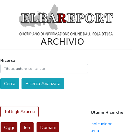
Ricerca
Cerca
Ricerca Avanzata
Tutti gli Articoli
Ultime Ricerche
Isole minori
Oggi
Ieri
Domani
lena