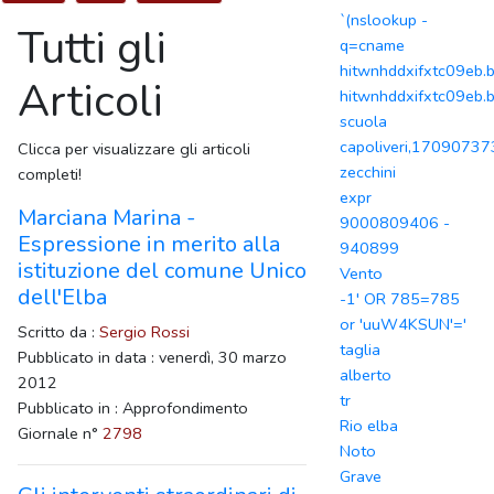
`(nslookup -
Tutti gli
q=cname
hitwnhddxifxtc09eb.b
Articoli
hitwnhddxifxtc09eb.b
scuola
capoliveri,1709073
Clicca per visualizzare gli articoli
zecchini
completi!
expr
Marciana Marina -
9000809406 -
Espressione in merito alla
940899
istituzione del comune Unico
Vento
dell'Elba
-1' OR 785=785
or 'uuW4KSUN'='
Scritto da :
Sergio Rossi
taglia
Pubblicato in data : venerdì, 30 marzo
alberto
2012
tr
Pubblicato in : Approfondimento
Rio elba
Giornale n°
2798
Noto
Grave