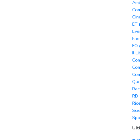
Amb
Com
Cin
ET
Eve
i
Far
FO
Il L
Com
Com
Com
Quo
Rac
RD
Ric
Sci
Spo
Ult