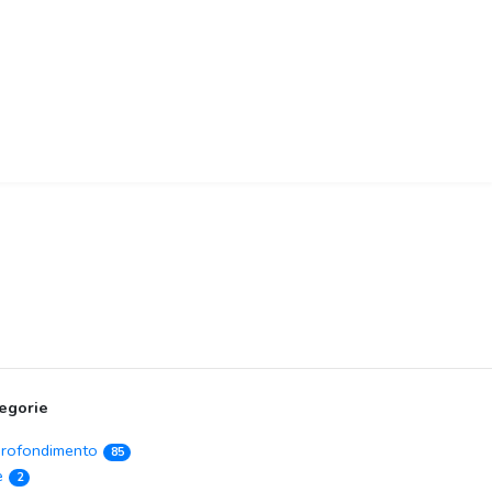
egorie
rofondimento
85
e
2