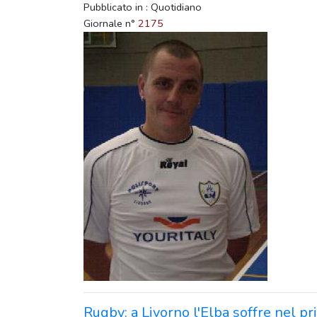
Pubblicato in : Quotidiano
Giornale n°
2175
Rugby: a Livorno l'Elba soffre nel p