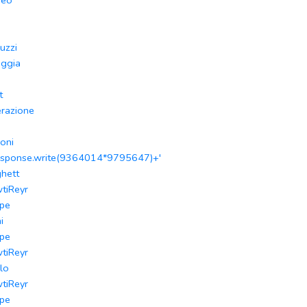
seo
ruzzi
aggia
t
razione
ioni
esponse.write(9364014*9795647)+'
ghett
tiReyr
pe
i
pe
tiReyr
lo
tiReyr
pe