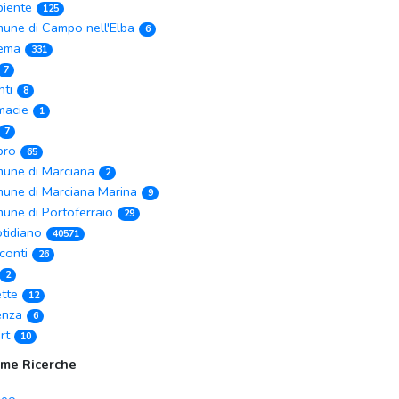
iente
125
une di Campo nell'Elba
6
ema
331
7
nti
8
macie
1
7
ibro
65
une di Marciana
2
une di Marciana Marina
9
une di Portoferraio
29
tidiano
40571
conti
26
2
ette
12
enza
6
rt
10
ime Ricerche