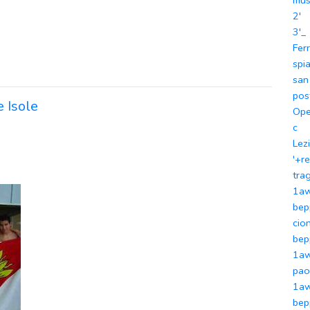
mu
2'
3'_
Fer
spi
san
pos
e Isole
Ope
c
Lez
'+r
tra
1aw
bep
cion
bep
1aw
pao
1aw
bep