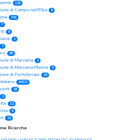
iente
125
une di Campo nell'Elba
6
ema
331
7
nti
8
macie
1
7
ibro
65
une di Marciana
2
une di Marciana Marina
9
une di Portoferraio
29
tidiano
40571
conti
26
2
ette
12
enza
6
rt
10
ime Ricerche