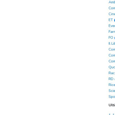
Amb
Com
Cin
ET
Eve
Far
FO
Il L
Com
Com
Com
Quo
Rac
RD
Ric
Sci
Spo
Ult