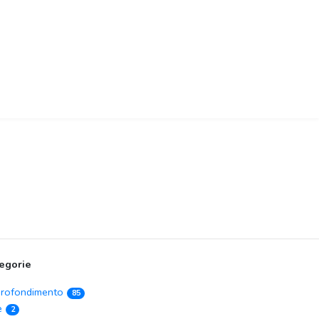
egorie
rofondimento
85
e
2