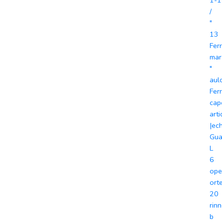
1-1
/
"
13
Fer
mar
"
aul
Fer
cap
arti
|ec
Gua
L
6
ope
orte
20
rin
b