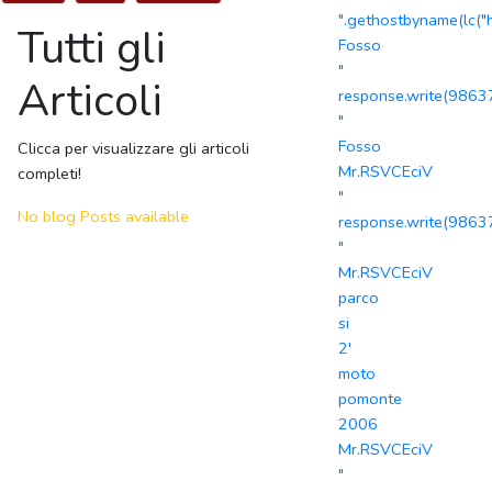
".gethostbyname(lc("h
Tutti gli
Fosso
"
Articoli
response.write(986
"
Fosso
Clicca per visualizzare gli articoli
Mr.RSVCEciV
completi!
"
No blog Posts available
response.write(986
"
Mr.RSVCEciV
parco
si
2'
moto
pomonte
2006
Mr.RSVCEciV
"