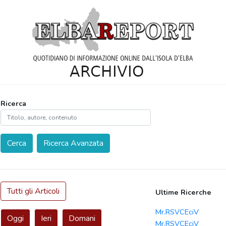
Ricerca
Cerca
Ricerca Avanzata
Tutti gli Articoli
Ultime Ricerche
Mr.RSVCEciV
Oggi
Ieri
Domani
Mr.RSVCEciV